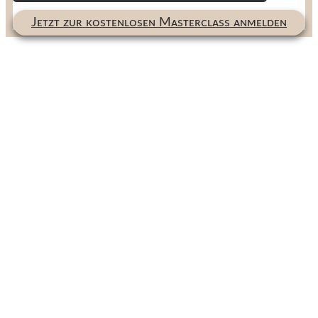
Jᴇᴛᴢᴛ ᴢᴜʀ ᴋᴏsᴛᴇɴʟᴏsᴇɴ Mᴀsᴛᴇʀᴄʟᴀss ᴀɴᴍᴇʟᴅᴇɴ