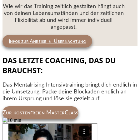
Wie wir das Training zeitlich gestalten hängt auch
von deinen Lebensumständen und der zeitlichen
Flixibilität ab und wird immer individuell
angepasst.
Iɴꜰᴏs ᴢᴜʀ Aɴʀᴇɪsᴇ ﹠ Üʙᴇʀɴᴀᴄʜᴛᴜɴɢ
DAS LETZTE COACHING, DAS DU
BRAUCHST:
Das Mentalrising Intensivtraining bringt dich endlich in
die Umsetzung. Packe deine Blockaden endlich an
ihrem Ursprung und löse sie gezielt auf.
Zᴜʀ ᴋᴏsᴛᴇɴꜰʀᴇɪᴇɴ MᴀsᴛᴇʀCʟᴀss