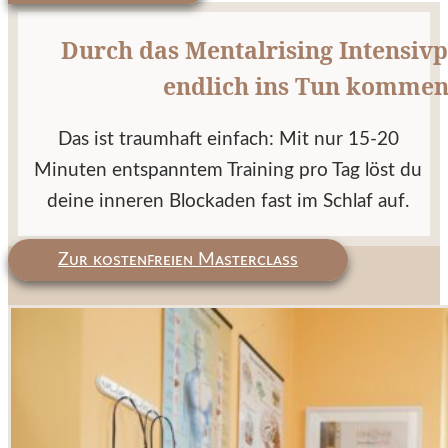
Durch das Mentalrising Intensi
endlich ins Tun kommen
Das ist traumhaft einfach: Mit nur 15-20
Minuten entspanntem Training pro Tag löst du
deine inneren Blockaden fast im Schlaf auf.
Zᴜʀ ᴋᴏsᴛᴇɴꜰʀᴇɪᴇɴ Mᴀsᴛᴇʀᴄʟᴀss