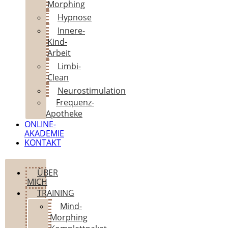
Morphing
Hypnose
Innere-
Kind-
Arbeit
Limbi-
Clean
Neurostimulation
Frequenz-
Apotheke
ONLINE-
AKADEMIE
KONTAKT
ÜBER
MICH
TRAINING
Mind-
Morphing