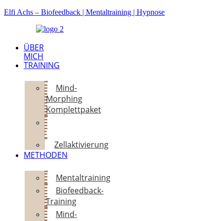
Elfi Achs – Biofeedback | Mentaltraining | Hypnose
ÜBER
MICH
TRAINING
Mind-
Morphing
Komplettpaket
Mentalrising-
Intensivtraining
Zellaktivierung
METHODEN
Mentaltraining
Biofeedback-
Training
Mind-