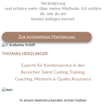
Veränderung
und erfahre mehr über meine Methode. Ich erkläre
dir, wie du am
besten loslegen kannst.
Zᴜʀ ᴋᴏsᴛᴇɴꜰʀᴇɪᴇɴ Mᴀsᴛᴇʀᴄʟᴀss
THOMAS HERZLINGER
Experte für Kundenservice in den
Bereichen Talent Casting, Training,
Coaching, Mentorin & Quality Assurance
In einem beeindruckenden ersten halben