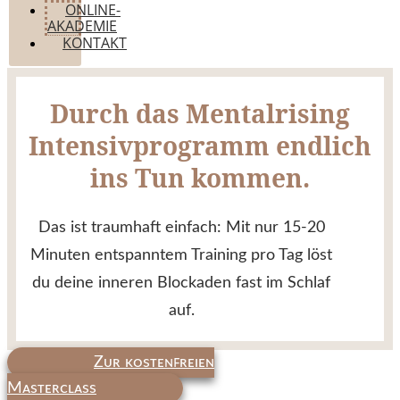
ONLINE-
AKADEMIE
KONTAKT
Durch das Mentalrising
Intensivprogramm endlich
ins Tun kommen.
Das ist traumhaft einfach: Mit nur 15-20
Minuten entspanntem Training pro Tag löst
du deine inneren Blockaden fast im Schlaf
auf.
Zᴜʀ ᴋᴏsᴛᴇɴꜰʀᴇɪᴇɴ
Mᴀsᴛᴇʀᴄʟᴀss