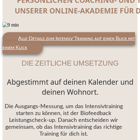
UNSERER ONLINE-AKADEMIE FÜR D
Aʟʟᴇ Dᴇᴛᴀɪʟs ᴢᴜᴍ Iɴᴛᴇɴsɪᴠ⁻Tʀᴀɪɴɪɴɢ ᴀᴜꜰ ᴇɪɴᴇɴ Bʟɪᴄᴋ ᴍɪᴛ
ᴇɪɴᴇᴍ Kʟɪᴄᴋ
DIE ZEITLICHE UMSETZUNG
Abgestimmt auf deinen Kalender und
deinen Wohnort.
Die Ausgangs-Messung, um das Intensivtraining
starten zu können, ist der Biofeedback
Leistungscheck-up. Danach entscheiden wir
gemeinsam, ob das Intensivtraining das richtige
Training für dich ist.