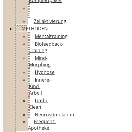
Komplettpaket
Mentalrising-
Intensivtraining
Zellaktivierung
METHODEN
Mentaltraining
Biofeedback-
Training
Mind-
Morphing
Hypnose
Innere-
Kind-
Arbeit
Limbi-
Clean
Neurostimulation
Frequenz-
Apotheke