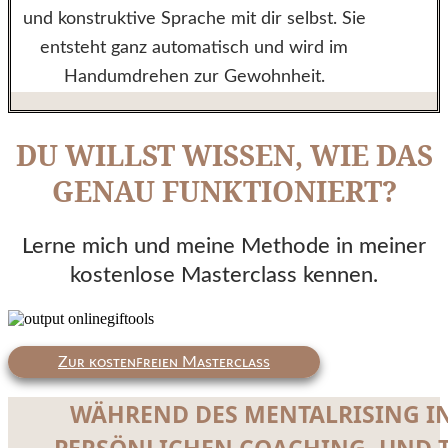
und konstruktive Sprache mit dir selbst. Sie
entsteht ganz automatisch und wird im
Handumdrehen zur Gewohnheit.
DU WILLST WISSEN, WIE DAS
GENAU FUNKTIONIERT?
Lerne mich und meine Methode in meiner
kostenlose Masterclass kennen.
Zᴜʀ ᴋᴏsᴛᴇɴꜰʀᴇɪᴇɴ Mᴀsᴛᴇʀᴄʟᴀss
WÄHREND DES MENTALRISING IN
PERSÖNLICHEN COACHING- UND 